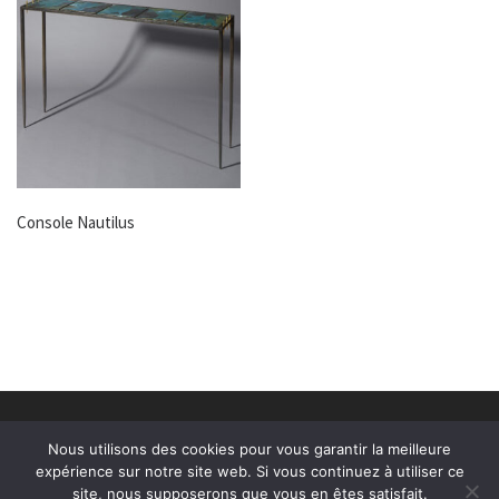
Console Nautilus
© 2026
Alexandre Taveau
–
Tous droits réservés
Nous utilisons des cookies pour vous garantir la meilleure
Création site internet Le Mans
Pointcom
expérience sur notre site web. Si vous continuez à utiliser ce
site, nous supposerons que vous en êtes satisfait.